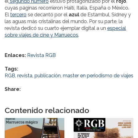
el
segundo número
estuvo protagonizado por el
rojo
,
cuyas páginas recorrieron Haití, Italia, España o México.
El
tercero
se decantó por el
azul
de Estambul, Sídney y
las aguas más cristalinas del mundo. Por su parte, la
revista dedicó su cuarto ejemplar digital a un
especial
sobre viajes de cine y Marruecos
.
Enlaces:
Revista RGB
Tags:
RGB
,
revista
,
publicación
,
master en periodismo de viajes
Share:
Contenido relacionado