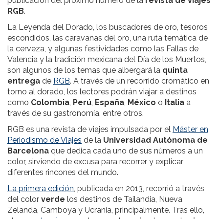
publicación del próximo número de la
revista de viajes
RGB
.
La Leyenda del Dorado, los buscadores de oro, tesoros
escondidos, las caravanas del oro, una ruta temática de
la cerveza, y algunas festividades como las Fallas de
Valencia y la tradición mexicana del Día de los Muertos,
son algunos de los temas que albergará la
quinta
entrega
de
RGB
. A través de un recorrido cromático en
torno al dorado, los lectores podrán viajar a destinos
como
Colombia
,
Perú
,
España
,
México
o
Italia
a
través de su gastronomía, entre otros.
RGB es una revista de viajes impulsada por el
Máster en
Periodismo de Viajes
de la
Universidad Autónoma de
Barcelona
que dedica cada uno de sus números a un
color, sirviendo de excusa para recorrer y explicar
diferentes rincones del mundo.
La primera edición
, publicada en 2013, recorrió a través
del color
verde
los destinos de Tailandia, Nueva
Zelanda, Camboya y Ucrania, principalmente. Tras ello,