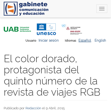
Togg
navi
Pasar
al
contenido
principal
Iniciar sesión
Español
English
Usuario
Idiomas
El color dorado,
protagonista del
quinto número de la
revista de viajes RGB
Publicado por
Redacción
el 9 Abril, 2015