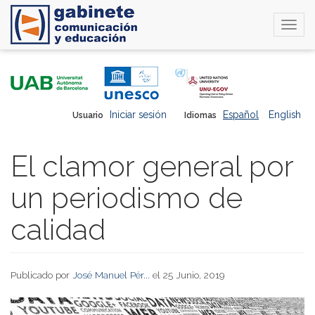
Togg
navi
Pasar
al
contenido
principal
Iniciar sesión
Español
English
Usuario
Idiomas
El clamor general por
un periodismo de
calidad
Publicado por
José Manuel Pér...
el 25 Junio, 2019