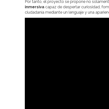
Por tanto, el proyecto se propone no solamen
inmersiva
capaz de despertar curiosidad, fomen
ciudadanía mediante un lenguaje y una aparien