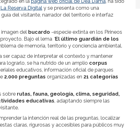
tegrado en la
página web oficial de Dea Dama
, ha sido
e
La Reserva Digital
y se presenta como una
uía del visitante, narrador del territorio e interfaz
la imagen del
bucardo
-especie extinta en los Pirineos
 proyecto. Bajo el lema
“
El último guardián de los
mblema de memoria, territorio y conciencia ambiental.
 ser capaz de interpretar el contexto y mantener
a lograrlo, se ha nutrido de un amplio
corpus
iales educativos, información oficial de parques
de
2.000 preguntas
organizadas en
21 categorías
as sobre
rutas, fauna, geología, clima, seguridad,
actividades educativas
, adaptando siempre las
isitante.
render la intención real de las preguntas, localizar
estas claras, rigurosas y accesibles para públicos muy