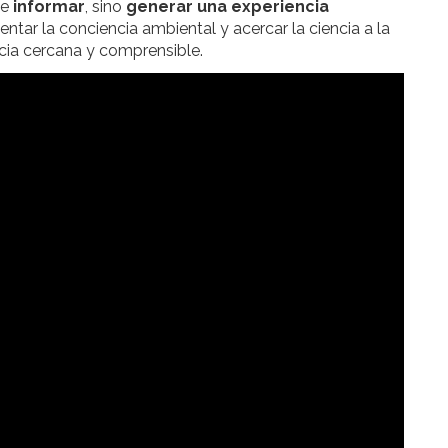
te
informar
, sino
generar una experiencia
tar la conciencia ambiental y acercar la ciencia a la
cia cercana y comprensible.