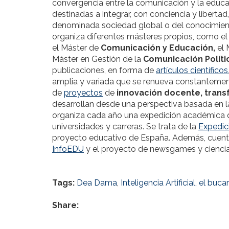
convergencia entre la comunicación y la educac
destinadas a integrar, con conciencia y liberta
denominada sociedad global o del conocimient
organiza diferentes másteres propios, como e
el Máster de
Comunicación y Educación,
el 
Máster en Gestión de la
Comunicación Polític
publicaciones, en forma de
artículos científicos
amplia y variada que se renueva constantemen
de
proyectos
de
innovación docente, trans
desarrollan desde una perspectiva basada en la c
organiza cada año una expedición académica q
universidades y carreras. Se trata de la
Expedic
proyecto educativo de España. Además, cuenta
InfoEDU
y el proyecto de newsgames y cienci
Tags:
Dea Dama
,
Inteligencia Artificial
,
el buca
Share: