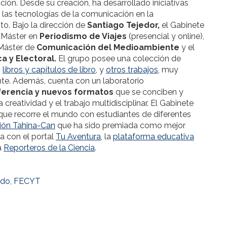
ión. Desde su creación, ha desarrollado iniciativas
d, las tecnologías de la comunicación en la
o. Bajo la dirección de
Santiago Tejedor,
el Gabinete
l Máster en
Periodismo de Viajes
(presencial y online),
Máster de
Comunicación del Medioambiente
y el
a y Electoral.
El grupo posee una colección de
,
libros y capítulos de libro
, y
otros trabajos
, muy
te. Además, cuenta con un laboratorio
ferencia y nuevos formatos
que se conciben y
reatividad y el trabajo multidisciplinar. El Gabinete
ue recorre el mundo con estudiantes de diferentes
ión Tahina-Can
que ha sido premiada como mejor
 con el portal
Tu Aventura,
la
plataforma educativa
a
Reporteros de la Ciencia
.
rdo
,
FECYT