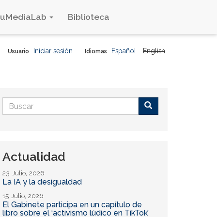
duMediaLab
Biblioteca
Iniciar sesión
Español
English
Usuario
Idiomas
Formulario
de
Buscar
búsqueda
Actualidad
23 Julio, 2026
La IA y la desigualdad
15 Julio, 2026
El Gabinete participa en un capítulo de
libro sobre el ‘activismo lúdico en TikTok’