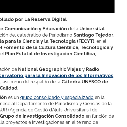
llado por La Reserva Digital
de Comunicación y Educación
de la
Universitat
cción del catedrático de Periodismo
Santiago Tejedor
,
 para la Ciencia y la Tecnología (FECYT)
, en el
 Fomento de la Cultura Científica, Tecnológica y
 el
Plan Estatal de Investigación Científica,
ación de
National Geographic Viajes
y
Radio
ervatorio para la Innovación de los Informativos
u
, así como del respaldo de la
Cátedra UNESCO de
 Calidad
.
ión
es un
grupo consolidado y especializado
en la
rtenece al Departamento de Periodismo y Ciencias de la
 (Agència de Gestió d’Ajuts Universitaris i de
Grupo de Investigación Consolidado
en función de
lla proyectos e investigaciones en el terreno de