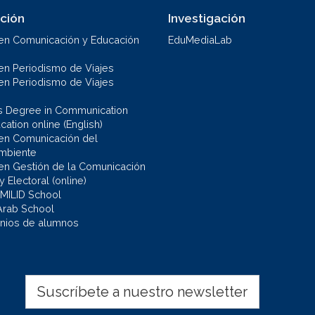
ción
Investigación
en Comunicación y Educación
EduMediaLab
en Periodismo de Viajes
en Periodismo de Viajes
s Degree in Communication
ation online (English)
en Comunicación del
mbiente
en Gestión de la Comunicación
 y Electoral (online)
 MILID School
Arab School
nios de alumnos
Suscríbete a nuestro newsletter