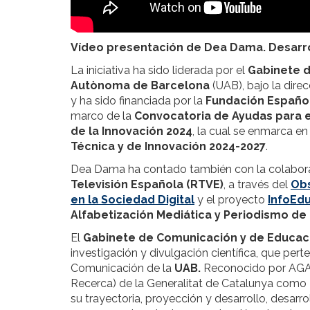
Vídeo presentación de Dea Dama. Desarro
La iniciativa ha sido liderada por el
Gabinete 
Autònoma de Barcelona
(UAB), bajo la dire
y ha sido financiada por la
Fundación Española
marco de la
Convocatoria de Ayudas para el
de la Innovación 2024
, la cual se enmarca en
Técnica y de Innovación 2024-2027
.
Dea Dama ha contado también con la colabor
Televisión Española (RTVE)
, a través del
Obs
en la Sociedad Digital
y el proyecto
InfoEd
Alfabetización Mediática y Periodismo de
El
Gabinete de Comunicación y de Educac
investigación y divulgación científica, que pe
Comunicación de la
UAB.
Reconocido por AGAUR
Recerca) de la Generalitat de Catalunya como
su trayectoria, proyección y desarrollo, desarro