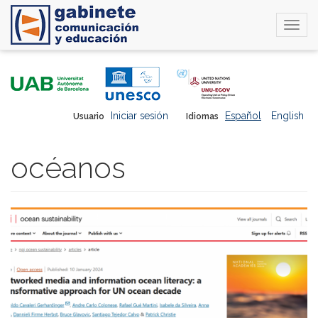
Togg
navi
Pasar
al
contenido
principal
Iniciar sesión
Español
English
Usuario
Idiomas
océanos