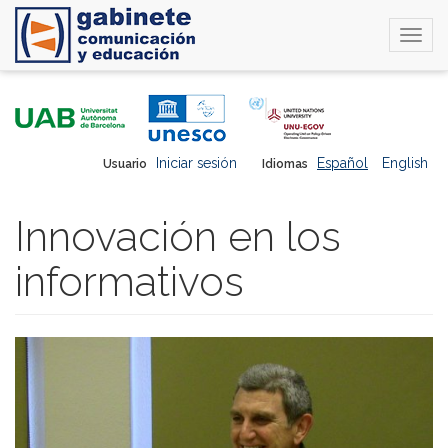
Togg
navi
Pasar
al
contenido
principal
Iniciar sesión
Español
English
Usuario
Idiomas
Innovación en los
informativos