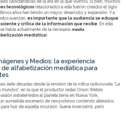
pales características de la era en la que vivimos. Si bien, muchos
es tecnológicos
relacionados a esta fueron creados el siglo
ltimos años han tenido un mayor desarrollo y expansión. Y a
stos avanzan,
es importante que la audiencia se eduque
sciente y crítica de la información que recibe
. En esta
 se habla actualmente de la necesaria
media
abetización mediática
).
mágenes y Medios: la experiencia
 de alfabetización mediática para
tes
si siete décadas desde la emisión de la mítica radionovela “La
s mundos”, en la que el productor radial Orson Welles
vasión extraterrestre al planeta tierra en Nueva York,
n surrealista escenario de neoyorkinos corriendo alterados
s para huir de aquella incursión. Suena inverosímil, pero