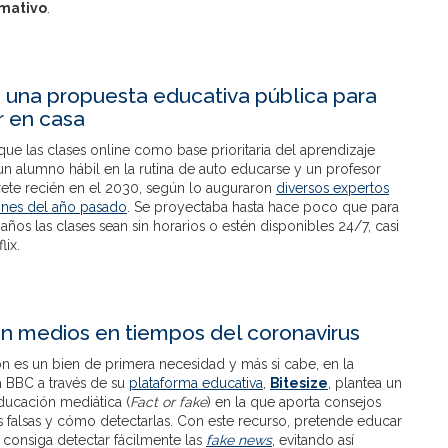
rmativo
.
 una propuesta educativa pública para
 en casa
ue las clases online como base prioritaria del aprendizaje
un alumno hábil en la rutina de auto educarse y un profesor
rete recién en el 2030, según lo auguraron
diversos expertos
fines del año pasado
. Se proyectaba hasta hace poco que para
años las clases sean sin horarios o estén disponibles 24/7, casi
lix.
n medios en tiempos del coronavirus
n es un bien de primera necesidad y más si cabe, en la
a BBC a través de su
plataforma educativa
,
Bitesize
, plantea un
ducación mediática (
Fact or fake
) en la que aporta consejos
s falsas y cómo detectarlas. Con este recurso, pretende educar
 y consiga detectar fácilmente las
fake news
, evitando así