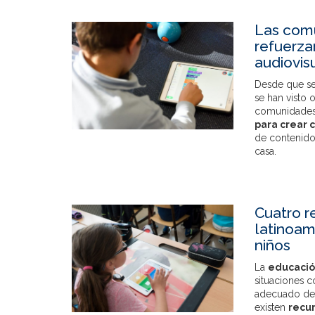
Las com
refuerza
audiovis
Desde que se
se han visto 
comunidades
para crear 
de contenido
casa.
Cuatro r
latinoam
niños
La
educaci
situaciones c
adecuado des
existen
recu