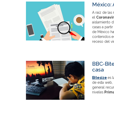
México: 
A raíz de la
el
Coronavi
aislamiento 
casas a parti
de México ha
contenidos ed
receso del vi
BBC-Bite
casa
Bitesize
es 
de esta web, 
general recu
niveles
Prim