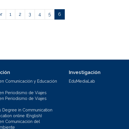
or
1
2
3
4
5
6
ción
Investigación
en Comunicación y Educación
EduMediaLab
en Periodismo de Viajes
en Periodismo de Viajes
s Degree in Communication
ation online (English)
en Comunicación del
mbiente