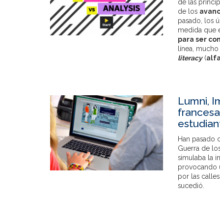
de las princi
de los
avanc
pasado, los ú
medida que e
para ser con
línea, mucho
literacy
(
alf
Lumni, I
francesa
estudian
Han pasado ca
Guerra de lo
simulaba la in
provocando u
por las calle
sucedió.