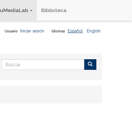
duMediaLab
Biblioteca
Iniciar sesión
Español
English
Usuario
Idiomas
Formulario
de
Buscar
búsqueda