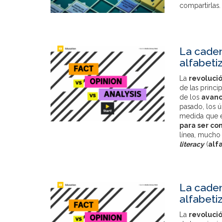
compartirlas.
La caden
alfabeti
La
revoluci
de las princi
de los
avanc
pasado, los ú
medida que e
para ser con
línea, mucho
literacy
(
alf
La caden
alfabeti
La
revoluci