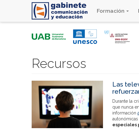
Formación
Pasar
al
contenido
principal
Recursos
Las tele
refuerza
Durante la cri
que nunca en
información
autonómicas
especiales 