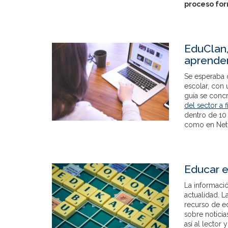
proceso fo
EduClan,
aprender
Se esperaba q
escolar, con 
guía se conc
del sector a 
dentro de 10 
como en Netf
Educar e
La informació
actualidad. L
recurso de e
sobre noticia
así al lector