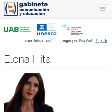
Togg
navi
Skip
to
main
content
Iniciar sesión
Español
English
User
Languages
Elena Hita