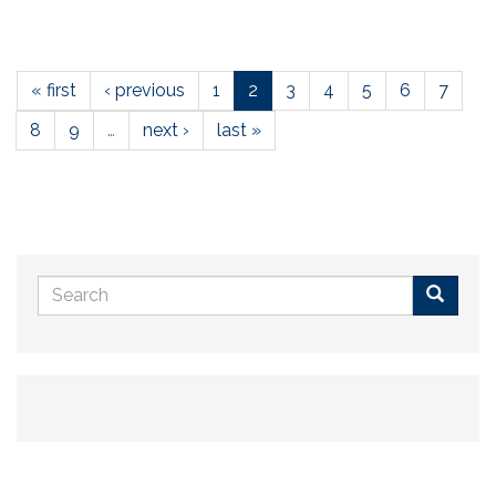
« first
‹ previous
1
2
3
4
5
6
7
8
9
…
next ›
last »
Search
form
Buscar