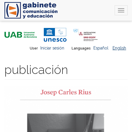
Togg
navi
Skip
to
main
content
Iniciar sesión
Español
English
User
Languages
publicación