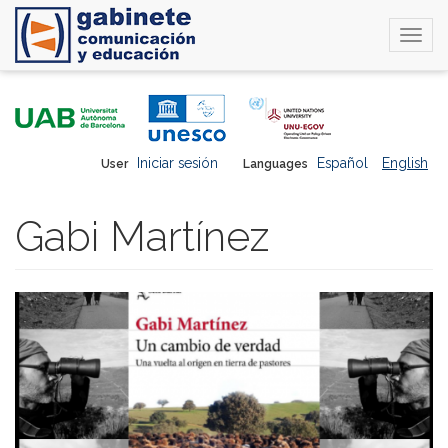
Togg
navi
Skip
to
main
content
Iniciar sesión
Español
English
User
Languages
Gabi Martínez