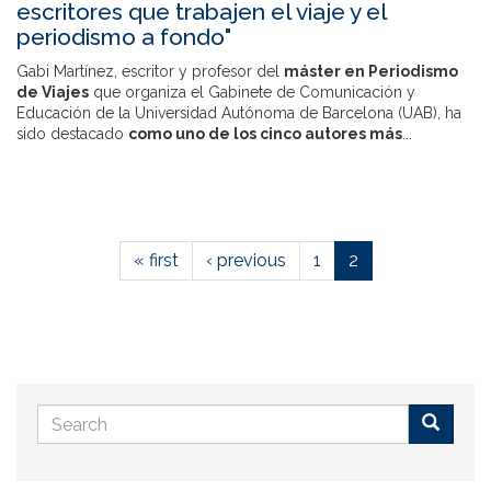
escritores que trabajen el viaje y el
periodismo a fondo"
Gabi Martínez, escritor y profesor del
máster en Periodismo
de Viajes
que organiza el Gabinete de Comunicación y
Educación de la Universidad Autónoma de Barcelona (UAB), ha
sido destacado
como uno de los cinco autores más
...
« first
‹ previous
1
2
Search
form
Buscar