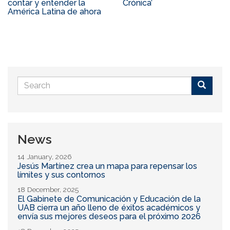
contar y entender la
Crónica’
América Latina de ahora
Search
form
Buscar
News
14 January, 2026
Jesús Martínez crea un mapa para repensar los
límites y sus contornos
18 December, 2025
El Gabinete de Comunicación y Educación de la
UAB cierra un año lleno de éxitos académicos y
envía sus mejores deseos para el próximo 2026