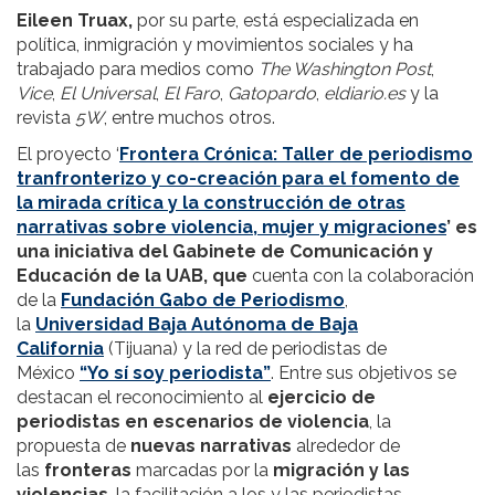
Eileen Truax,
por su parte, está especializada en
política, inmigración y movimientos sociales y ha
trabajado para medios como
The Washington Post
,
Vice
,
El Universal
,
El Faro
,
Gatopardo
,
eldiario.es
y la
revista
5W
, entre muchos otros.
El proyecto ‘
Frontera Crónica: Taller de periodismo
tranfronterizo y co-creación para el fomento de
la mirada crítica y la construcción de otras
narrativas sobre violencia, mujer y migraciones
’
es
una iniciativa del
Gabinete de Comunicación y
Educación de la UAB,
que
cuenta con la colaboración
de la
Fundación Gabo de Periodismo
,
la
Universidad Baja Autónoma de Baja
California
(Tijuana) y la red de periodistas de
México
“Yo sí soy periodista”
. Entre sus objetivos se
destacan el reconocimiento al
ejercicio de
periodistas en escenarios de violencia
, la
propuesta de
nuevas narrativas
alrededor de
las
fronteras
marcadas por la
migración y las
violencias
, la facilitación a los y las periodistas