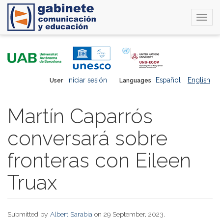
Togg
navi
Skip
to
main
content
Iniciar sesión
Español
English
User
Languages
Martín Caparrós
conversará sobre
fronteras con Eileen
Truax
Submitted by
Albert Sarabia
on 29 September, 2023.