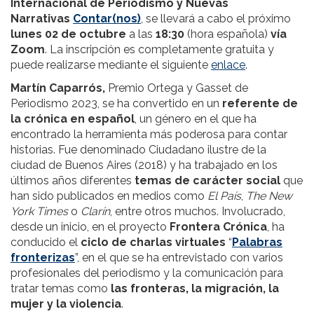
Internacional de Periodismo y Nuevas
Narrativas
Contar(nos)
, se llevará a cabo el próximo
lunes 02 de octubre
a las
18:30
(hora española)
vía
Zoom
. La inscripción es completamente gratuita y
puede realizarse mediante el siguiente
enlace
.
Martín Caparrós,
Premio Ortega y Gasset de
Periodismo 2023, se ha convertido en un
referente de
la crónica en español
, un género en el que ha
encontrado la herramienta más poderosa para contar
historias. Fue denominado Ciudadano ilustre de la
ciudad de Buenos Aires (2018) y ha trabajado en los
últimos años diferentes
temas de carácter social
que
han sido publicados en medios como
El País
,
The New
York Times
o
Clarín
, entre otros muchos. Involucrado,
desde un inicio, en el proyecto
Frontera Crónica
, ha
conducido el
ciclo de charlas virtuales
“
Palabras
fronterizas
”, en el que se ha entrevistado con varios
profesionales del periodismo y la comunicación para
tratar temas como
las fronteras, la migración, la
mujer y la violencia
.