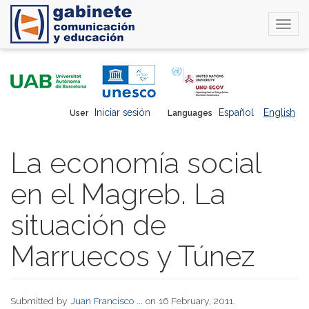
Togg
navi
Skip
to
main
content
Iniciar sesión
Español
English
User
Languages
La economía social
en el Magreb. La
situación de
Marruecos y Túnez
Submitted by
Juan Francisco ...
on 16 February, 2011.