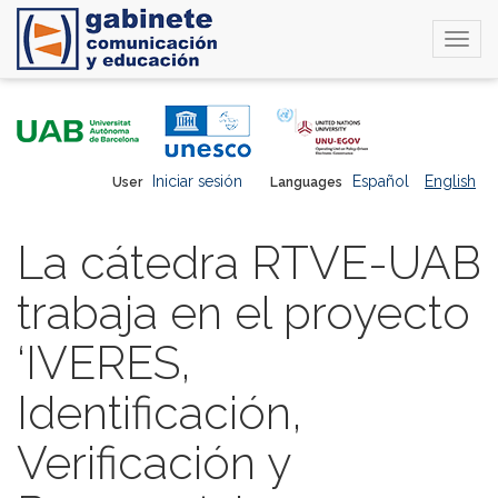
Togg
navi
Skip
to
main
content
Iniciar sesión
Español
English
User
Languages
La cátedra RTVE-UAB
trabaja en el proyecto
‘IVERES,
Identificación,
Verificación y