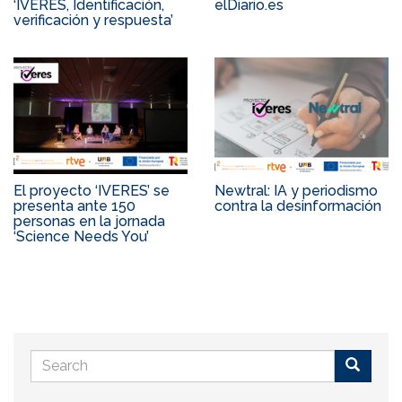
‘IVERES, Identificación,
elDiario.es
verificación y respuesta’
El proyecto ‘IVERES’ se
Newtral: IA y periodismo
presenta ante 150
contra la desinformación
personas en la jornada
‘Science Needs You’
Search
form
Buscar