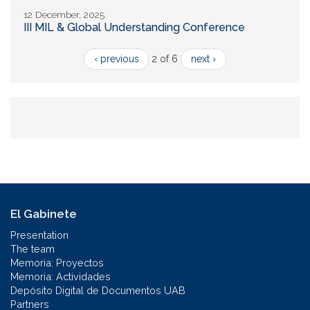
12 December, 2025
III MIL & Global Understanding Conference
‹ previous
2 of 6
next ›
El Gabinete
Presentation
The team
Memoria: Proyectos
Memoria: Actividades
Depósito Digital de Documentos UAB
Partners