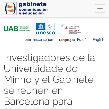
Togg
navi
Skip
to
main
content
Iniciar sesión
Español
English
User
Languages
Investigadores de la
Universidade do
Minho y el Gabinete
se reúnen en
Barcelona para