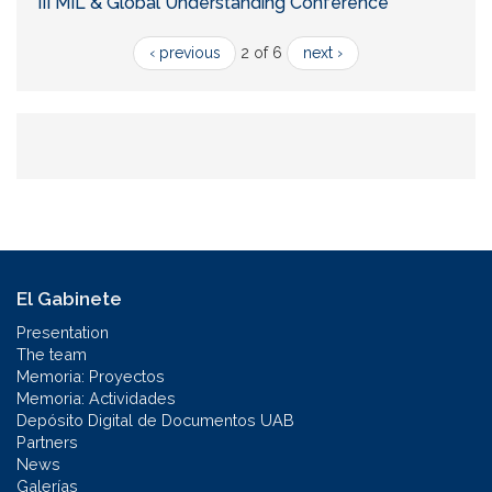
III MIL & Global Understanding Conference
‹ previous
2 of 6
next ›
El Gabinete
Presentation
The team
Memoria: Proyectos
Memoria: Actividades
Depósito Digital de Documentos UAB
Partners
News
Galerías