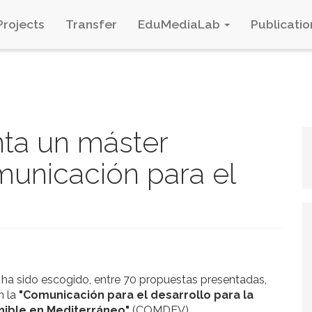
Projects
Transfer
EduMediaLab
Publicatio
nta un máster
municación para el
ha sido escogido, entre 70 propuestas presentadas,
n la
"Comunicación para el desarrollo para la
enible en Mediterráneo"
(COMDEV).