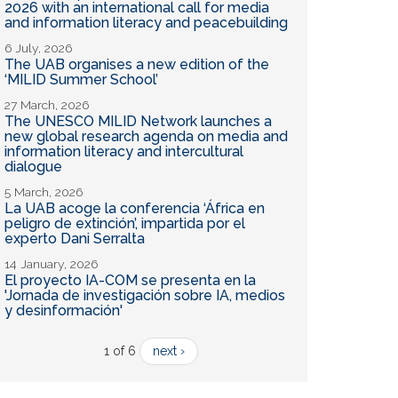
2026 with an international call for media
and information literacy and peacebuilding
6 July, 2026
The UAB organises a new edition of the
‘MILID Summer School’
27 March, 2026
The UNESCO MILID Network launches a
new global research agenda on media and
information literacy and intercultural
dialogue
5 March, 2026
La UAB acoge la conferencia ‘África en
peligro de extinción’, impartida por el
experto Dani Serralta
14 January, 2026
El proyecto IA-COM se presenta en la
'Jornada de investigación sobre IA, medios
y desinformación'
1 of 6
next ›