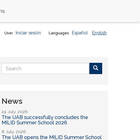
ns
Iniciar sesión
Español
English
User
Languages
Search
form
Buscar
News
24 July, 2026
The UAB successfully concludes the
MILID Summer School 2026
8 July, 2026
The UAB opens the MILID Summer School