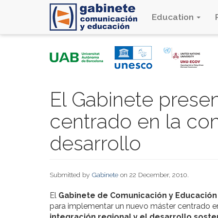
Education
Skip
to
main
content
El Gabinete prese
centrado en la co
desarrollo
Submitted by
Gabinete
on 22 December, 2010.
El
Gabinete de Comunicación y Educación
para implementar un nuevo máster centrado e
integración regional y el desarrollo sost