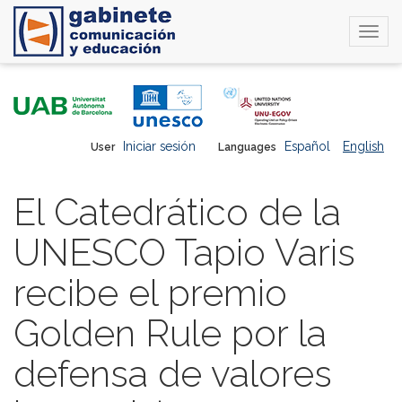
Togg
navi
Skip
to
main
content
Iniciar sesión
Español
English
User
Languages
El Catedrático de la
UNESCO Tapio Varis
recibe el premio
Golden Rule por la
defensa de valores