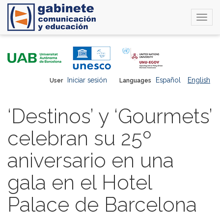
Togg
navi
Skip
to
main
content
Iniciar sesión
Español
English
User
Languages
‘Destinos’ y ‘Gourmets’
celebran su 25º
aniversario en una
gala en el Hotel
Palace de Barcelona