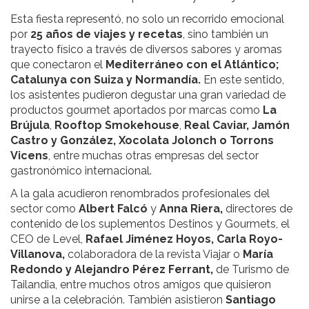
Esta fiesta representó, no solo un recorrido emocional
por
25 años de viajes y recetas
, sino también un
trayecto físico a través de diversos sabores y aromas
que conectaron el
Mediterráneo con el Atlántico;
Catalunya con Suiza y Normandía.
En este sentido,
los asistentes pudieron degustar una gran variedad de
productos gourmet aportados por marcas como
La
Brújula
,
Rooftop Smokehouse
,
Real Caviar, Jamón
Castro y González, Xocolata Jolonch o Torrons
Vicens
, entre muchas otras empresas del sector
gastronómico internacional.
A la gala acudieron renombrados profesionales del
sector como
Albert Falcó
y
Anna Riera,
directores de
contenido de los suplementos Destinos y Gourmets, el
CEO de Level,
Rafael Jiménez Hoyos, Carla Royo-
Villanova,
colaboradora de la revista Viajar o
María
Redondo y Alejandro Pérez Ferrant,
de Turismo de
Tailandia, entre muchos otros amigos que quisieron
unirse a la celebración. También asistieron
Santiago