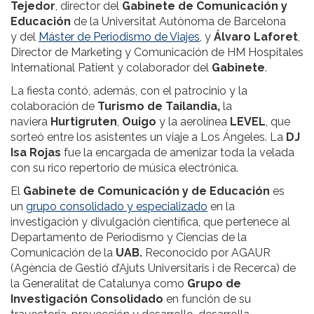
Tejedor
, director del
Gabinete de Comunicación y
Educación
de la Universitat Autònoma de Barcelona
y del
Máster de Periodismo de Viajes
, y
Álvaro Laforet
,
Director de Marketing y Comunicación de HM Hospitales
International Patient y colaborador del
Gabinete
.
La fiesta contó, además, con el patrocinio y la
colaboración de
Turismo de Tailandia,
la
naviera
Hurtigruten
,
Ouigo
y la aerolínea
LEVEL
, que
sorteó entre los asistentes un viaje a Los Ángeles. La
DJ
Isa Rojas
fue la encargada de amenizar toda la velada
con su rico repertorio de música electrónica.
El
Gabinete de Comunicación y de Educación
es
un
grupo consolidado y especializado
en la
investigación y divulgación científica, que pertenece al
Departamento de Periodismo y Ciencias de la
Comunicación de la
UAB.
Reconocido por AGAUR
(Agència de Gestió d’Ajuts Universitaris i de Recerca) de
la Generalitat de Catalunya como
Grupo de
Investigación Consolidado
en función de su