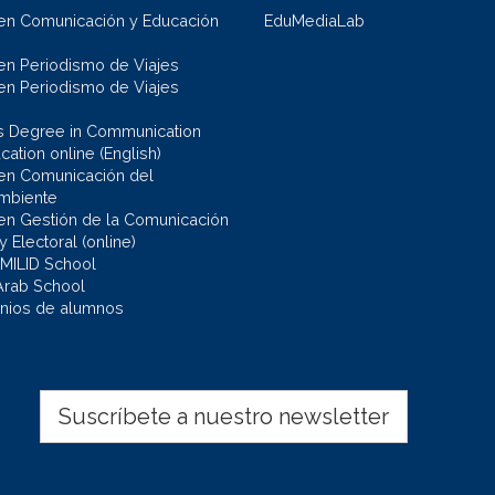
en Comunicación y Educación
EduMediaLab
en Periodismo de Viajes
en Periodismo de Viajes
s Degree in Communication
ation online (English)
en Comunicación del
mbiente
en Gestión de la Comunicación
 y Electoral (online)
 MILID School
Arab School
nios de alumnos
Suscríbete a nuestro newsletter