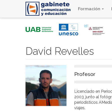
Formación
Pasar
al
contenido
principal
David Revelles
Profesor
Licenciado en Perio
2003, junto al fotóg
periodísticos AMedia
viajes.