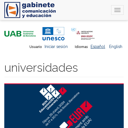
Togg
navi
Pasar
al
contenido
principal
Iniciar sesión
Español
English
Usuario
Idiomas
universidades