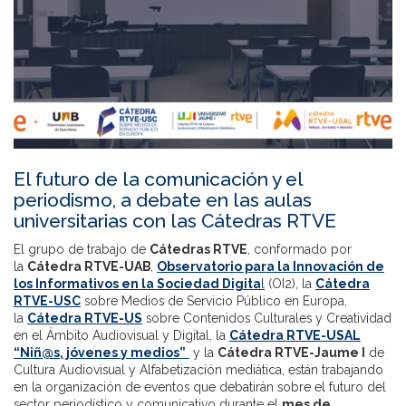
El futuro de la comunicación y el
periodismo, a debate en las aulas
universitarias con las Cátedras RTVE
El grupo de trabajo de
Cátedras RTVE
, conformado por
la
Cátedra RTVE-UAB
,
Observatorio para la Innovación de
los Informativos en la Sociedad Digita
l
(OI2), la
Cátedra
RTVE-USC
sobre Medios de Servicio Público en Europa,
la
Cátedra RTVE-US
sobre Contenidos Culturales y Creatividad
en el Ámbito Audiovisual y Digital, la
Cátedra RTVE-USAL
“Niñ@s, jóvenes y medios”
y la
Cátedra RTVE-Jaume I
de
Cultura Audiovisual y Alfabetización mediática, están trabajando
en la organización de eventos que debatirán sobre el futuro del
sector periodístico y comunicativo durante el
mes de