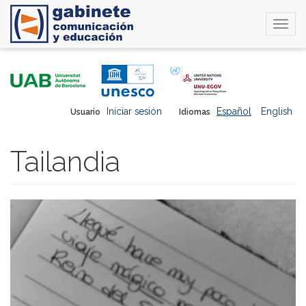
Togg
navi
Pasar
al
contenido
principal
Iniciar sesión
Español
English
Usuario
Idiomas
Tailandia