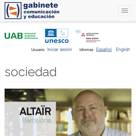
Togg
navi
Pasar
al
contenido
principal
Iniciar sesión
Español
English
Usuario
Idiomas
sociedad