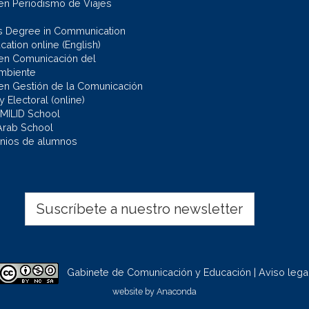
en Periodismo de Viajes
s Degree in Communication
ation online (English)
en Comunicación del
mbiente
en Gestión de la Comunicación
 y Electoral (online)
 MILID School
Arab School
nios de alumnos
Suscríbete a nuestro newsletter
Gabinete de Comunicación y Educación | Aviso lega
website by
Anaconda