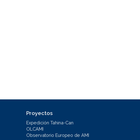
Proyectos
Expedición Tahina-Can
OLCAMI
Observatorio Europeo de AMI