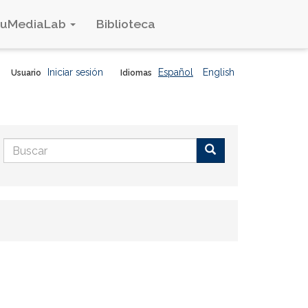
duMediaLab
Biblioteca
Iniciar sesión
Español
English
Usuario
Idiomas
Formulario
de
Buscar
búsqueda