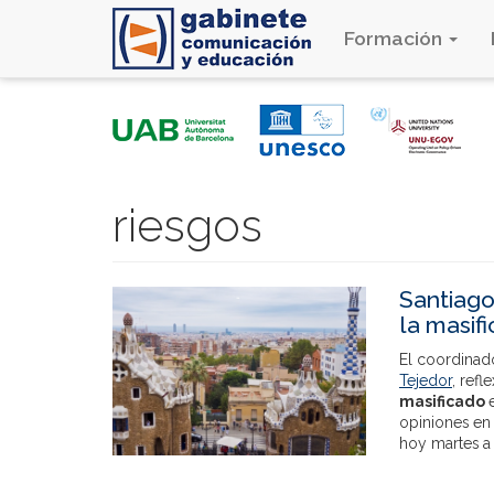
Formación
Pasar
al
contenido
principal
riesgos
Santiago
la masif
El coordinad
Tejedor
, ref
masificado
opiniones en
hoy martes a 