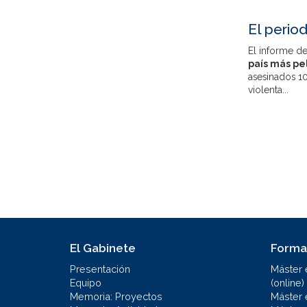
El perio
El informe d
país más pe
asesinados 10
violenta...
El Gabinete
Forma
Presentación
Máster 
Equipo
(online)
Memoria: Proyectos
Máster 