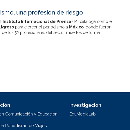
dismo, una profesión de riesgo
el
Instituto Internacional de Prensa
(IPI) cataloga como el
ligroso
para ejercer el periodismo a
México
, donde fueron
 de los 52 profesionales del sector muertos de forma
ción
Investigación
en Comunicación y Educación
EduMediaLab
en Periodismo de Viajes