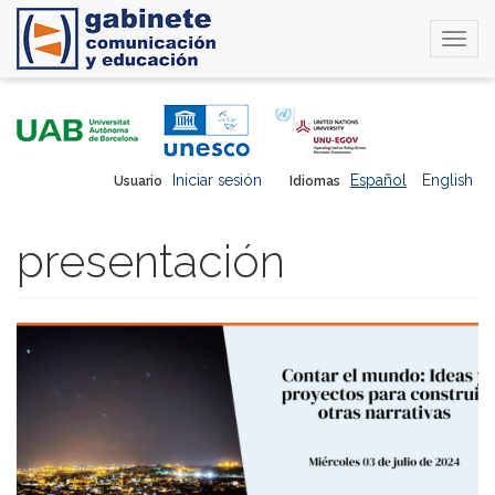
Togg
navi
Pasar
al
contenido
principal
Iniciar sesión
Español
English
Usuario
Idiomas
presentación