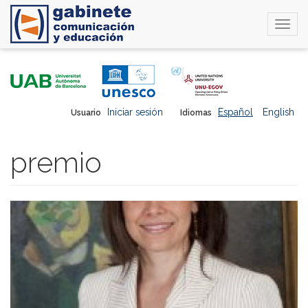
Togg
navi
Pasar
al
contenido
principal
Iniciar sesión
Español
English
Usuario
Idiomas
premio