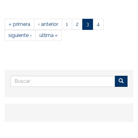
« primera
‹ anterior
1
2
3
4
siguiente ›
última »
Formulario
de
Buscar
búsqueda