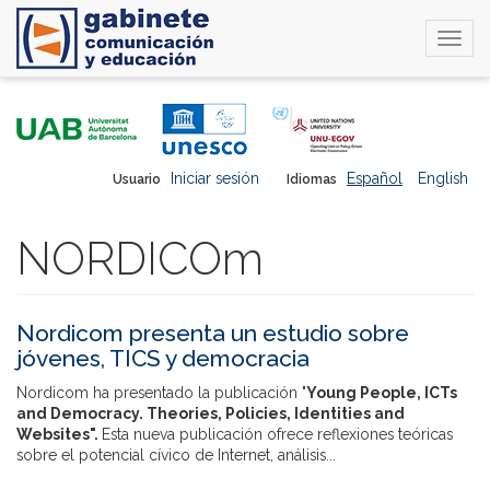
Togg
navi
Pasar
al
contenido
principal
Iniciar sesión
Español
English
Usuario
Idiomas
NORDICOm
Nordicom presenta un estudio sobre
jóvenes, TICS y democracia
Nordicom ha presentado la publicación "
Young People, ICTs
and Democracy. Theories, Policies, Identities and
Websites".
Esta nueva publicación ofrece reflexiones teóricas
sobre el potencial cívico de Internet, análisis...