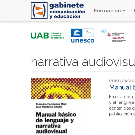
Formación
Pasar
al
contenido
principal
narrativa audiovisu
PUBLICACI
Manual b
En esta obra,
y el lenguaje
contenidos qu
publicación se