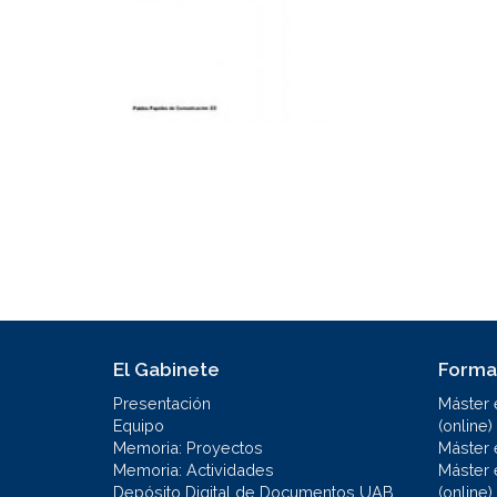
El Gabinete
Forma
Presentación
Máster 
Equipo
(online)
Memoria: Proyectos
Máster 
Memoria: Actividades
Máster 
Depósito Digital de Documentos UAB
(online)