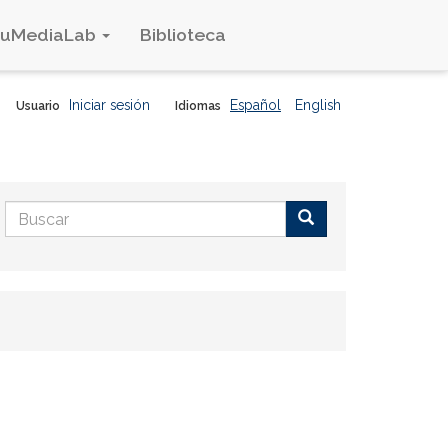
duMediaLab
Biblioteca
Iniciar sesión
Español
English
Usuario
Idiomas
Formulario
de
Buscar
búsqueda