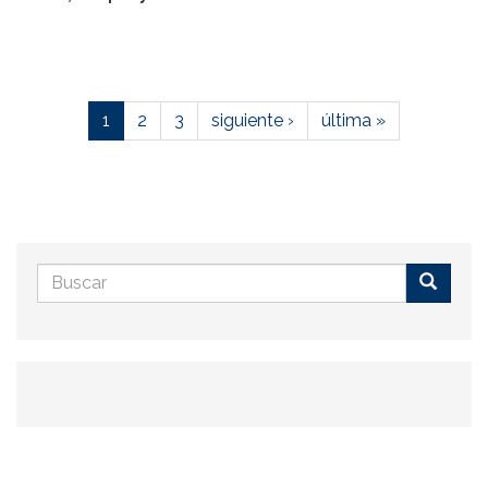
1
2
3
siguiente ›
última »
Formulario
de
Buscar
búsqueda