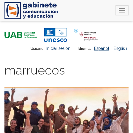
Togg
navi
Pasar
al
contenido
principal
Iniciar sesión
Español
English
Usuario
Idiomas
marruecos