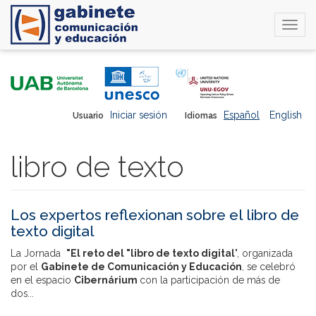
Togg
navi
Pasar
al
contenido
principal
Iniciar sesión
Español
English
Usuario
Idiomas
libro de texto
Los expertos reflexionan sobre el libro de
texto digital
La Jornada
"El reto del "libro de texto digital
", organizada
por el
Gabinete de Comunicación y Educación
, se celebró
en el espacio
Cibernárium
con la participación de más de
dos...