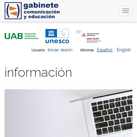
Togg
navi
Pasar
al
contenido
principal
Iniciar sesión
Español
English
Usuario
Idiomas
información