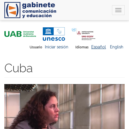
Togg
navi
Pasar
al
contenido
principal
Iniciar sesión
Español
English
Usuario
Idiomas
Cuba