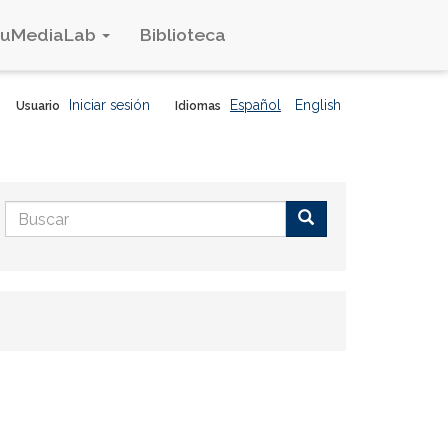
duMediaLab
Biblioteca
Iniciar sesión
Español
English
Usuario
Idiomas
Formulario
de
Buscar
búsqueda