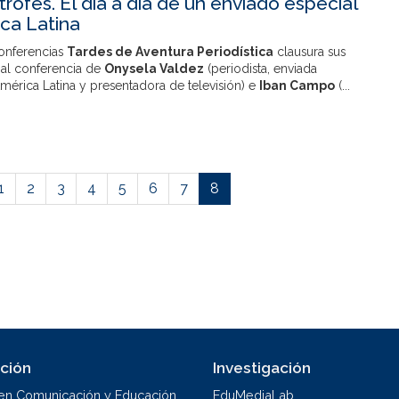
trofes. El día a día de un enviado especial
ca Latina
conferencias
Tardes de Aventura Periodística
clausura sus
 al conferencia de
Onysela Valdez
(periodista, enviada
mérica Latina y presentadora de televisión) e
Iban Campo
(...
1
2
3
4
5
6
7
8
ción
Investigación
en Comunicación y Educación
EduMediaLab