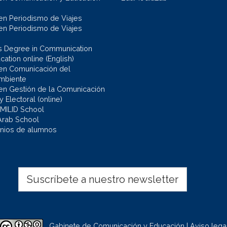
en Periodismo de Viajes
en Periodismo de Viajes
s Degree in Communication
ation online (English)
en Comunicación del
mbiente
en Gestión de la Comunicación
 y Electoral (online)
 MILID School
Arab School
nios de alumnos
Suscríbete a nuestro newsletter
Gabinete de Comunicación y Educación | Aviso lega