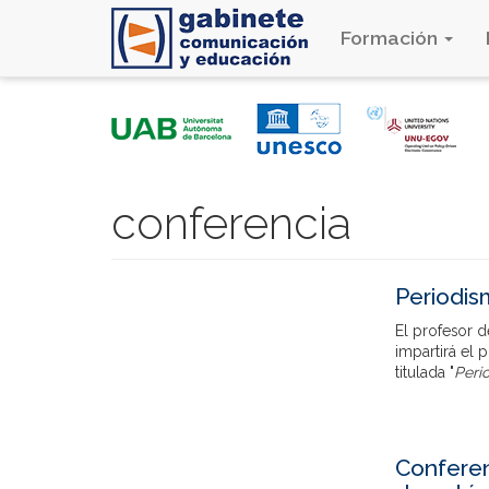
Formación
Pasar
al
contenido
principal
conferencia
Periodism
El profesor d
impartirá el
titulada "
Perio
Conferen