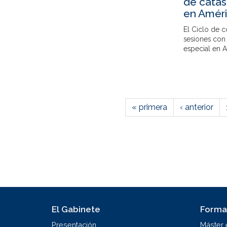
de catás
en Améri
El Ciclo de 
sesiones con
especial en A
« primera
‹ anterior
El Gabinete
Forma
Presentación
Máster 