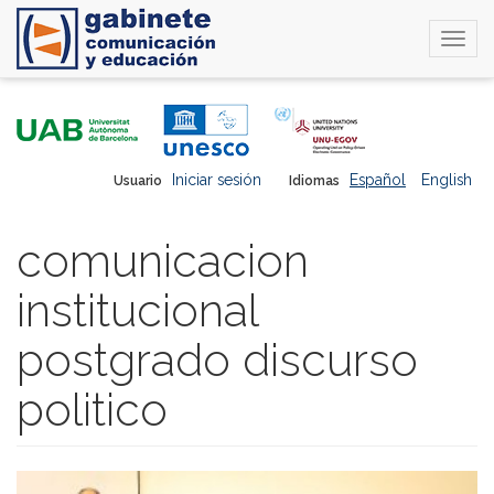
Togg
navi
Pasar
al
contenido
principal
Iniciar sesión
Español
English
Usuario
Idiomas
comunicacion
institucional
postgrado discurso
politico