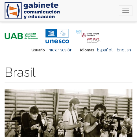
Togg
navi
Pasar
al
contenido
principal
Iniciar sesión
Español
English
Usuario
Idiomas
Brasil