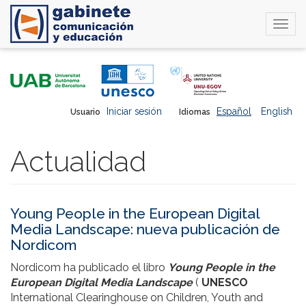
Togg
navi
Pasar
al
contenido
principal
Iniciar sesión
Español
English
Usuario
Idiomas
Actualidad
Young People in the European Digital
Media Landscape: nueva publicación de
Nordicom
Nordicom ha publicado el libro
Young People in the
European Digital Media Landscape
(
UNESCO
International Clearinghouse on Children, Youth and