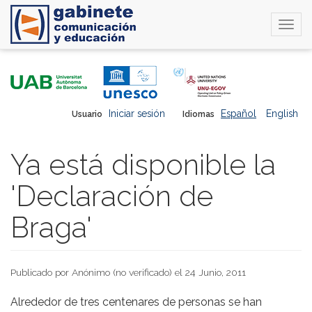
Togg
navi
Pasar
al
contenido
principal
Iniciar sesión
Español
English
Usuario
Idiomas
Ya está disponible la
'Declaración de
Braga'
Publicado por
Anónimo (no verificado)
el 24 Junio, 2011
Alrededor de tres centenares de personas se han