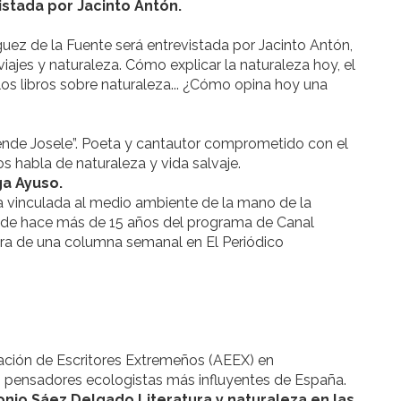
istada por Jacinto Antón.
guez de la Fuente será entrevistada por Jacinto Antón,
iajes y naturaleza. Cómo explicar la naturaleza hoy, el
los libros sobre naturaleza... ¿Cómo opina hoy una
ende Josele”. Poeta y cantautor comprometido con el
s habla de naturaleza y vida salvaje.
lga Ayuso.
a vinculada al medio ambiente de la mano de la
esde hace más de 15 años del programa de Canal
ora de una columna semanal en El Periódico
iación de Escritores Extremeños (AEEX) en
 pensadores ecologistas más influyentes de España.
tonio Sáez Delgado Literatura y naturaleza en las