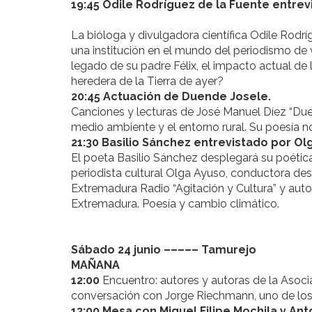
19:45 Odile Rodríguez de la Fuente entrev
La bióloga y divulgadora científica Odile Rodrí
una institución en el mundo del periodismo de v
legado de su padre Félix, el impacto actual de 
heredera de la Tierra de ayer?
20:45 Actuación de Duende Josele.
Canciones y lecturas de José Manuel Díez “Du
medio ambiente y el entorno rural. Su poesía no
21:30 Basilio Sánchez entrevistado por O
El poeta Basilio Sánchez desplegará su poétic
periodista cultural Olga Ayuso, conductora d
Extremadura Radio “Agitación y Cultura” y aut
Extremadura. Poesía y cambio climático.
Sábado 24 junio ––––– Tamurejo
MAÑANA
12:00
Encuentro: autores y autoras de la Asoc
conversación con Jorge Riechmann, uno de los
13:00 Mesa con Miguel Filipe Mochila y An