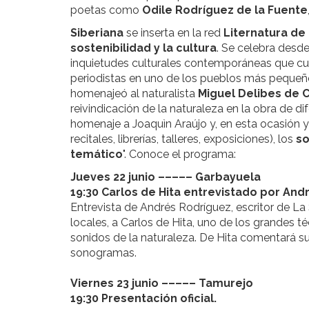
poetas como
Odile Rodríguez de la Fuente
Siberiana
se inserta en la red
Liternatura
de 
sostenibilidad y la cultura
. Se celebra desd
inquietudes culturales contemporáneas que cue
periodistas en uno de los pueblos más pequeño
homenajeó al naturalista
Miguel Delibes de 
reivindicación de la naturaleza en la obra de d
homenaje a Joaquìn Araújo y, en esta ocasión 
recitales, librerías, talleres, exposiciones), los
so
temático
". Conoce el programa:
Jueves 22 junio ––––– Garbayuela
19:30 Carlos de Hita entrevistado por An
Entrevista de Andrés Rodríguez, escritor de La
locales, a Carlos de Hita, uno de los grandes t
sonidos de la naturaleza. De Hita comentará su
sonogramas.
Viernes 23 junio ––––– Tamurejo
19:30 Presentación oficial.