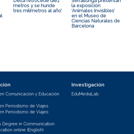
Delta retrocede diez
Serrallonga presentan
metros y se hunde
la exposición
a
tres milímetros al año’
‘Animales Invisibles’
al
en el Museo de
Ciencias Naturales de
Barcelona
ción
Investigación
en Comunicación y Educación
EduMediaLab
en Periodismo de Viajes
en Periodismo de Viajes
s Degree in Communication
ation online (English)