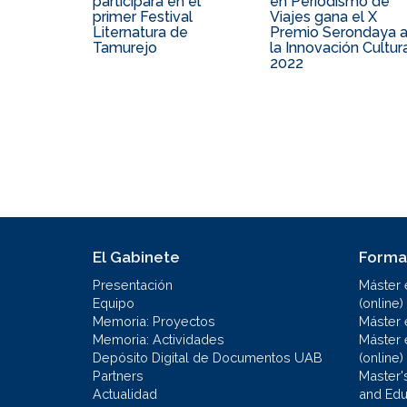
participará en el
en Periodismo de
primer Festival
Viajes gana el X
Liternatura de
Premio Serondaya 
Tamurejo
la Innovación Cultur
2022
El Gabinete
Forma
Presentación
Máster 
Equipo
(online)
Memoria: Proyectos
Máster 
Memoria: Actividades
Máster 
Depósito Digital de Documentos UAB
(online)
Partners
Master'
Actualidad
and Educ