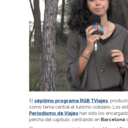
El
séptimo programa RGB TViajes
, produci
como tema central el turismo solidario. Los es
Periodismo de Viajes
han sido los encargado
percha del capítulo, centrando en
Barcelona