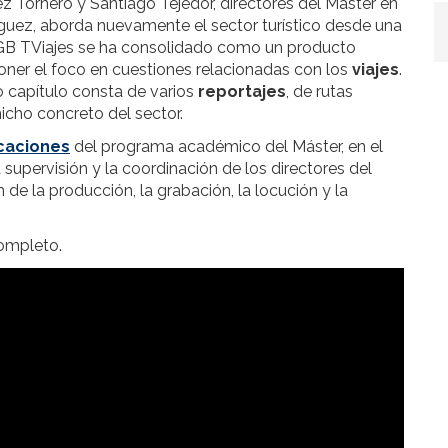
z Tornero y Santiago Tejedor, directores del Máster en
ríguez, aborda nuevamente el sector turístico desde una
e. RGB TViajes se ha consolidado como un producto
ner el foco en cuestiones relacionadas con los
viajes
.
o capítulo consta de varios
reportajes
, de rutas
icho concreto del sector.
icaciones
del programa académico del Máster, en el
la supervisión y la coordinación de los directores del
 de la producción, la grabación, la locución y la
completo.