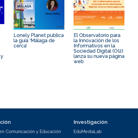
Lonely Planet publica
El Observatorio para
la guía ‘Málaga de
la Innovación de los
cerca’
Informativos en la
Sociedad Digital (OI2)
 y
lanza su nueva página
web
ción
Investigación
en Comunicación y Educación
EduMediaLab