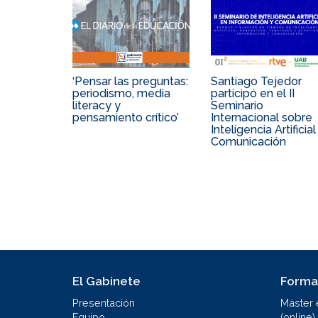
‘Pensar las preguntas:
Santiago Tejedor
periodismo, media
participó en el II
literacy y
Seminario
pensamiento crítico’
Internacional sobre
Inteligencia Artificial
Comunicación
El Gabinete
Forma
Presentación
Máster 
Equipo
(online)