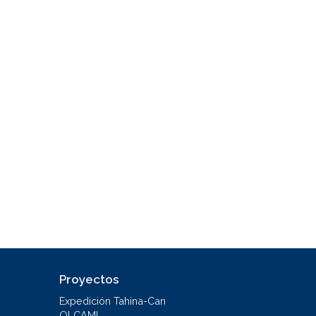
Proyectos
Expedición Tahina-Can
OLCAMI