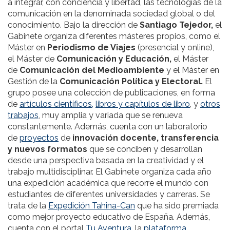
a integrar, con conciencia y libertad, las tecnologías de la
comunicación en la denominada sociedad global o del
conocimiento. Bajo la dirección de
Santiago Tejedor,
el
Gabinete organiza diferentes másteres propios, como el
Máster en
Periodismo de Viajes
(presencial y online),
el Máster de
Comunicación y Educación,
el Máster
de
Comunicación del Medioambiente
y el Máster en
Gestión de la
Comunicación Política y Electoral.
El
grupo posee una colección de publicaciones, en forma
de
artículos científicos,
libros y capítulos de libro
, y
otros
trabajos
, muy amplia y variada que se renueva
constantemente. Además, cuenta con un laboratorio
de
proyectos
de
innovación docente, transferencia
y nuevos formatos
que se conciben y desarrollan
desde una perspectiva basada en la creatividad y el
trabajo multidisciplinar. El Gabinete organiza cada año
una expedición académica que recorre el mundo con
estudiantes de diferentes universidades y carreras. Se
trata de la
Expedición Tahina-Can
que ha sido premiada
como mejor proyecto educativo de España. Además,
cuenta con el portal
Tu Aventura,
la
plataforma