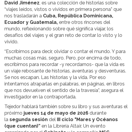
David Jiménez
, es una colección de historias sobre
“viajes leídos, vistos o vividos en primera persona” que
nos trasladarán a
Cuba, República Dominicana,
Ecuador y Guatemala,
entre otros rincones del
mundo, reflexionando sobre qué significa viajar, los
desafíos del viajes y el gran reto de contar lo visto y lo
vivido.
“Escribimos para decir, olvidar o contar el mundo. Y para
muchas cosas más, seguro. Pero, por encima de todo,
escribimos para recordar -y recordarnos- que la vida es
un viaje rebosante de historias, aventuras y desventuras.
Se nos escapan. Las historias y la vida. Por eso
intentamos atraparlas en palabras, en páginas, en libros
que nos devuelven el sentido de la travesía”, asegura el
investigador en la contraportada.
Tejedor hablará también sobre su libro y sus aventuras el
próximo
jueves 14 de mayo de 2026
durante
la
segunda sesión
del
III ciclo "Mares y Océanos
(que cuentan)”
en la Librería Altaïr. Un evento