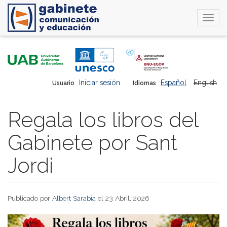
Togg
navi
Pasar
al
contenido
principal
Iniciar sesión
Español
English
Usuario
Idiomas
Regala los libros del
Gabinete por Sant
Jordi
Publicado por
Albert Sarabia
el 23 Abril, 2026