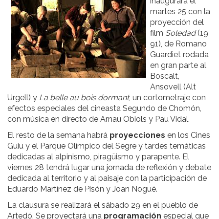
inaugurará el
martes 25 con la
proyección del
film
Soledad
(19
91), de Romano
Guardiet rodada
en gran parte al
Boscalt,
Ansovell (Alt
Urgell) y
La belle au bois dormant
, un cortometraje con
efectos especiales del cineasta Segundo de Chomón,
con música en directo de Arnau Obiols y Pau Vidal.
El resto de la semana habrá
proyecciones
en los Cines
Guiu y el Parque Olímpico del Segre y tardes temáticas
dedicadas al alpinismo, piragüismo y parapente. El
viernes 28 tendrá lugar una jornada de reflexión y debate
dedicada al territorio y al paisaje con la participación de
Eduardo Martínez de Pisón y Joan Nogué.
La clausura se realizará el sábado 29 en el pueblo de
Artedó. Se proyectará una
programación
especial que