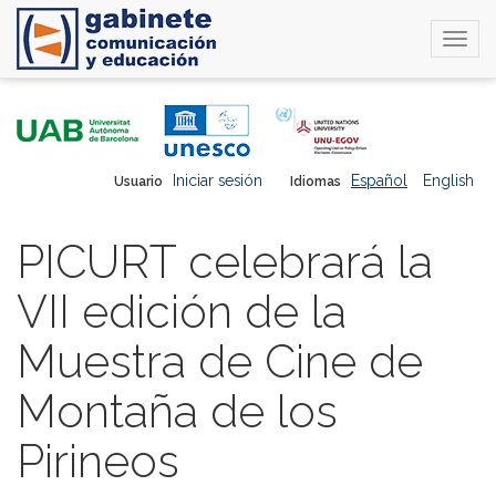
Togg
navi
Pasar
al
contenido
principal
Iniciar sesión
Español
English
Usuario
Idiomas
PICURT celebrará la
VII edición de la
Muestra de Cine de
Montaña de los
Pirineos