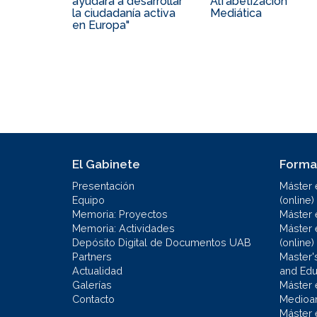
ayudará a desarrollar
Alfabetización
la ciudadanía activa
Mediática
en Europa"
El Gabinete
Forma
Presentación
Máster 
Equipo
(online)
Memoria: Proyectos
Máster 
Memoria: Actividades
Máster 
Depósito Digital de Documentos UAB
(online)
Partners
Master'
Actualidad
and Educ
Galerías
Máster 
Contacto
Medioa
Máster 