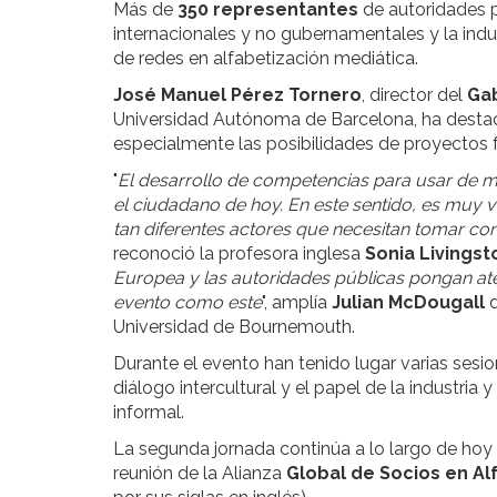
Más de
350 representantes
de autoridades p
internacionales y no gubernamentales y la indus
de redes en alfabetización mediática.
José Manuel Pérez Tornero
, director del
Ga
Universidad Autónoma de Barcelona, ha destac
especialmente las posibilidades de proyectos 
"
El desarrollo de competencias para usar de man
el ciudadano de hoy. En este sentido, es muy
tan diferentes actores que necesitan tomar con
reconoció la profesora inglesa
Sonia Livings
Europea y las autoridades públicas pongan aten
evento como este
", amplía
Julian McDougall
d
Universidad de Bournemouth.
Durante el evento han tenido lugar varias sesi
diálogo intercultural y el papel de la industri
informal.
La segunda jornada continúa a lo largo de hoy 
reunión de la Alianza
Global de Socios en Al