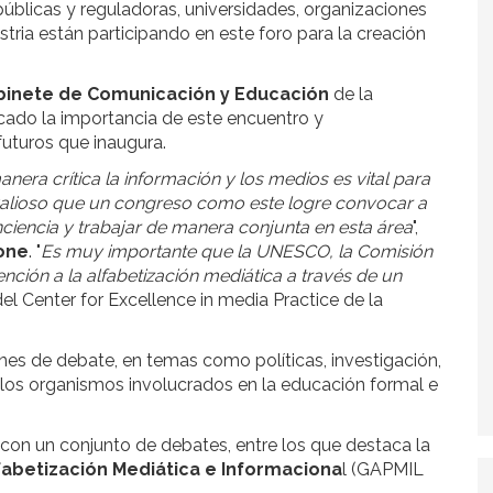
úblicas y reguladoras, universidades, organizaciones
tria están participando en este foro para la creación
binete de Comunicación y Educación
de la
ado la importancia de este encuentro y
futuros que inaugura.
era crítica la información y los medios es vital para
 valioso que un congreso como este logre convocar a
ciencia y trabajar de manera conjunta en esta área
",
tone
. "
Es muy importante que la UNESCO, la Comisión
ción a la alfabetización mediática a través de un
el Center for Excellence in media Practice de la
ones de debate, en temas como políticas, investigación,
a y los organismos involucrados en la educación formal e
con un conjunto de debates, entre los que destaca la
fabetización Mediática e Informaciona
l (GAPMIL