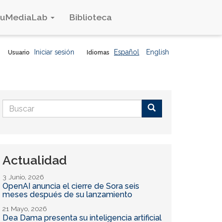
duMediaLab
Biblioteca
Iniciar sesión
Español
English
Usuario
Idiomas
Formulario
de
Buscar
búsqueda
Actualidad
3 Junio, 2026
OpenAI anuncia el cierre de Sora seis
meses después de su lanzamiento
21 Mayo, 2026
Dea Dama presenta su inteligencia artificial