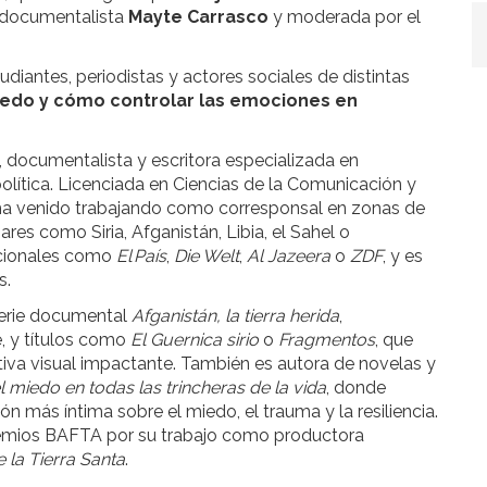
 documentalista
Mayte Carrasco
y moderada por el
diantes, periodistas y actores sociales de distintas
iedo y cómo controlar las emociones en
, documentalista y escritora especializada en
ítica. Licenciada en Ciencias de la Comunicación y
 ha venido trabajando como corresponsal en zonas de
res como Siria, Afganistán, Libia, el Sahel o
acionales como
El
Pa
í
s
,
Die Welt
,
Al Jazeera
o
ZDF
, y es
s.
serie documental
Afganistán, la tierra herida
,
, y títulos como
El Guernica sirio
o
Fragmentos
, que
iva visual impactante. También es autora de novelas y
miedo en todas las trincheras de la vida
, donde
ión más íntima sobre el miedo, el trauma y la resiliencia.
remios BAFTA por su trabajo como productora
e la Tierra Santa
.