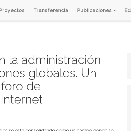
Proyectos
Transferencia
Publicaciones
E
 la administración
ones globales. Un
 foro de
Internet
bales se está consolidando como un campo donde se