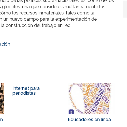
udio de las políticas supra-nacionales, así como de los
 globales: una que considere simultáneamente los
cómo los recursos inmateriales, tales como la
 en un nuevo campo para la experimentación de
 y la construcción del trabajo en red.
ación
Internet para
periodistas
ón
Educadores en línea