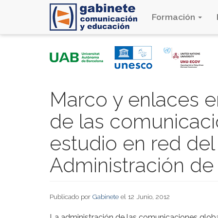
Formación
Pasar
al
contenido
principal
Marco y enlaces en
de las comunicaci
estudio en red del
Administración de 
Publicado por
Gabinete
el 12 Junio, 2012
La administración de las comunicaciones glo