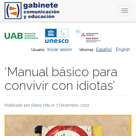
Togg
navi
Pasar
al
contenido
principal
Iniciar sesión
Español
English
Usuario
Idiomas
‘Manual básico para
convivir con idiotas’
Publicado por
Elena Hita
el 7 Diciembre, 2022