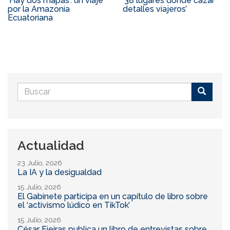
‘Hay dos mapas’: un viaje
’38 lugares donde cazar
por la Amazonia
detalles viajeros’
Ecuatoriana
Formulario
de
Buscar
búsqueda
Actualidad
23 Julio, 2026
La IA y la desigualdad
15 Julio, 2026
El Gabinete participa en un capítulo de libro sobre
el ‘activismo lúdico en TikTok’
15 Julio, 2026
César Fieiras publica un libro de entrevistas sobre