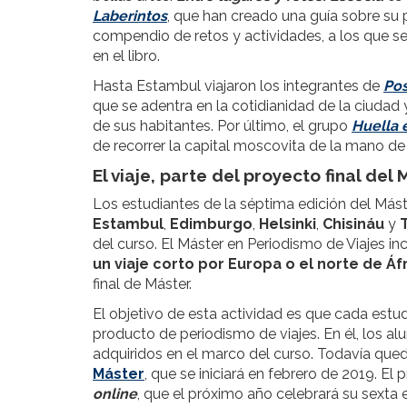
Laberintos
, que han creado una guía sobre su
compendio de retos y actividades, a los que 
en el libro.
Hasta Estambul viajaron los integrantes de
Pos
que se adentra en la cotidianidad de la ciudad 
de sus habitantes. Por último, el grupo
Huella 
de recorrer la capital moscovita de la mano de s
El viaje, parte del proyecto final del
Los estudiantes de la séptima edición del Mást
Estambul
,
Edimburgo
,
Helsinki
,
Chisináu
y
del curso. El Máster en Periodismo de Viajes in
un viaje corto por Europa o el norte de Áf
final de Máster.
El objetivo de esta actividad es que cada estud
producto de periodismo de viajes. En él, los 
adquiridos en el marco del curso. Todavía qued
Máster
, que se iniciará en febrero de 2019. E
online
, que el próximo año celebrará su sexta e