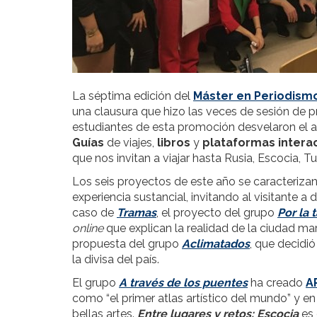
La séptima edición del
Máster en Periodismo
una clausura que hizo las veces de sesión de p
estudiantes de esta promoción desvelaron el a
Guías
de viajes,
libros
y
plataformas intera
que nos invitan a viajar hasta Rusia, Escocia, T
Los seis proyectos de este año se caracterizan 
experiencia sustancial, invitando al visitante a 
caso de
Tramas
, el proyecto del grupo
Por la 
online
que explican la realidad de la ciudad ma
propuesta del grupo
Aclimatados
, que decidió
la divisa del país.
El grupo
A través de los puentes
ha creado
A
como “el primer atlas artístico del mundo” y en l
bellas artes.
Entre lugares y retos: Escocia
es 