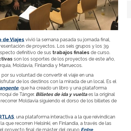
 de Viajes
vivió la semana pasada su jornada final,
resentación de proyectos. Los seis grupos y los 39
specto definitivo de sus
trabajos finales
de curso.
ctivas
son los soportes de los proyectos de este año,
urquía, Moldavia, Finlandia y Marruecos.
por su voluntad de convertir el viaje en una
disfrutar de los destinos con la mirada de un local. Es el
tangente
, que ha creado un libro y una plataforma
rroquí de Tánger.
Billetes de ida y vuelta
es la original
 recorrer Moldavia siguiendo el dorso de los billetes de
RTLAS
, una plataforma interactiva a la que reivindican
a que recorren Helsinki, en Finlandia, a través de las
el proyecto final de máster del grupo
Entre