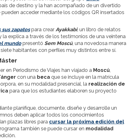
 país de destino y la han acompañado de un divertido
se pueden acceder mediante los códigos QR insertados
 sus zapatos
para crear
Ayakkabi
, un libro de relatos
y la explica a través de los testimonios de una veintena
el mundo
presentó
Sem Moscú
, una novedosa manera
iete habitantes con perfiles muy distintos entre sí.
 Máster
er en Periodismo de Viajes han viajado a
Moscú
,
Tánger
con una
beca
que se incluye en la matrícula
corpora, en su modalidad presencial, la
realización de
rica
para que los estudiantes elaboren su proyecto
iante planifique, documente, diseñe y desarrolle un
alumnos deben aplicar todos los conocimientos
an plazas libres para
cursar la próxima edición del
l programa también se puede cursar en
modalidad
dición.