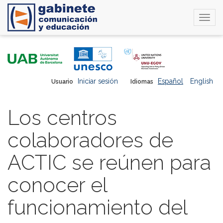
Togg
navi
Pasar
al
contenido
principal
Iniciar sesión
Español
English
Usuario
Idiomas
Los centros
colaboradores de
ACTIC se reúnen para
conocer el
funcionamiento del