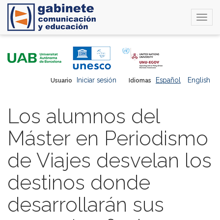
Togg
navi
Pasar
al
contenido
principal
Iniciar sesión
Español
English
Usuario
Idiomas
Los alumnos del
Máster en Periodismo
de Viajes desvelan los
destinos donde
desarrollarán sus