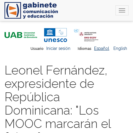
Togg
navi
Pasar
al
contenido
principal
Iniciar sesión
Español
English
Usuario
Idiomas
Leonel Fernández,
expresidente de
República
Dominicana: "Los
MOOC marcarán el