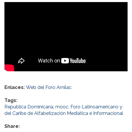
Enlaces:
Web del Foro Amilac
Tags:
Republica Dominicana
,
mooc
,
Foro Latinoamericano y
del Caribe de Alfabetización Mediática e Informacional
Share: