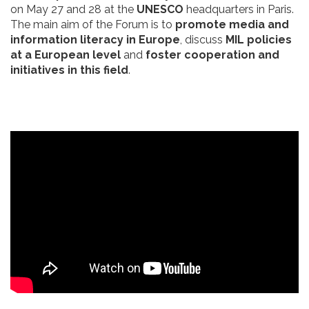
on May 27 and 28 at the
UNESCO
headquarters in Paris.
The main aim of the Forum is to
promote media and
information literacy in Europe
, discuss
MIL policies
at a European level
and
foster cooperation and
initiatives in this field
.