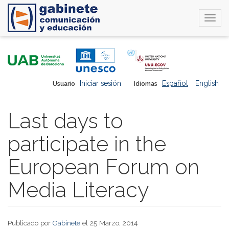
Togg
navi
Pasar
al
contenido
principal
Iniciar sesión
Español
English
Usuario
Idiomas
Last days to
participate in the
European Forum on
Media Literacy
Publicado por
Gabinete
el 25 Marzo, 2014