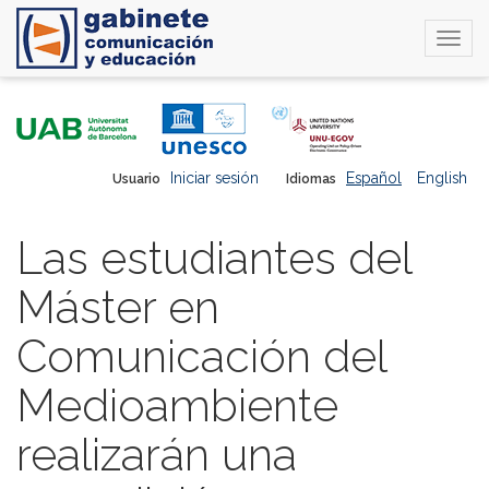
Togg
navi
Pasar
al
contenido
principal
Iniciar sesión
Español
English
Usuario
Idiomas
Las estudiantes del
Máster en
Comunicación del
Medioambiente
realizarán una