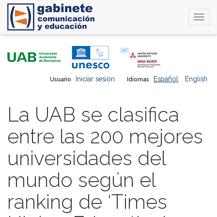
Togg
navi
Pasar
al
contenido
principal
Iniciar sesión
Español
English
Usuario
Idiomas
La UAB se clasifica
entre las 200 mejores
universidades del
mundo según el
ranking de ‘Times