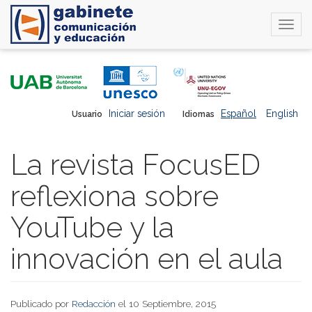
Togg
navi
Pasar
al
contenido
principal
Iniciar sesión
Español
English
Usuario
Idiomas
La revista FocusED
reflexiona sobre
YouTube y la
innovación en el aula
Publicado por
Redacción
el 10 Septiembre, 2015